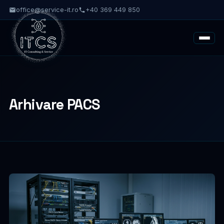
office@service-it.ro
+40 369 449 850
Arhivare PACS