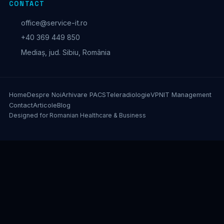
CONTACT
office@service-it.ro
+40 369 449 850
Mediaș, jud. Sibiu, România
Home
Despre Noi
Arhivare PACS
Teleradiologie
VPN
IT Management
Contact
Articole
Blog
Designed for Romanian Healthcare & Business